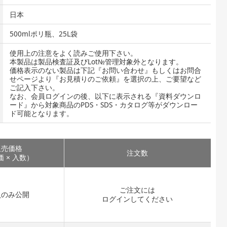
日本
500mlポリ瓶、25L袋
使用上の注意をよく読みご使用下さい。
本製品は製品検査証及びLot№管理対象外となります。
価格表示のない製品は下記『お問い合わせ』もしくはお問合
せページより『お見積りのご依頼』を選択の上、ご要望など
ご記入下さい。
なお、会員ログインの後、以下に表示される『資料ダウンロ
ード』から対象商品のPDS・SDS・カタログ等がダウンロー
ド可能となります。
販売価格
注文数
 × 入数）
ご注文には
員のみ公開
ログイン
してください