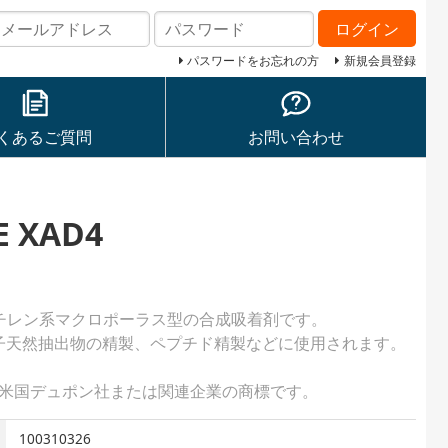
ログイン
パスワードをお忘れの方
新規会員登録
くあるご質問
お問い合わせ
E XAD4
D4はスチレン系マクロポーラス型の合成吸着剤です。
子天然抽出物の精製、ペプチド精製などに使用されます。
AD」は米国デュポン社または関連企業の商標です。
100310326