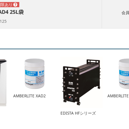
AD4 25L袋
会
125
AMBERLITE XAD2
AMBERLITE
EDISTA HFシリーズ