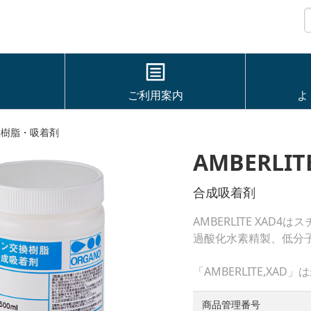
ご利用案内
よ
換樹脂・吸着剤
AMBERLIT
合成吸着剤
AMBERLITE XA
過酸化水素精製、低分
「AMBERLITE,X
商品管理番号