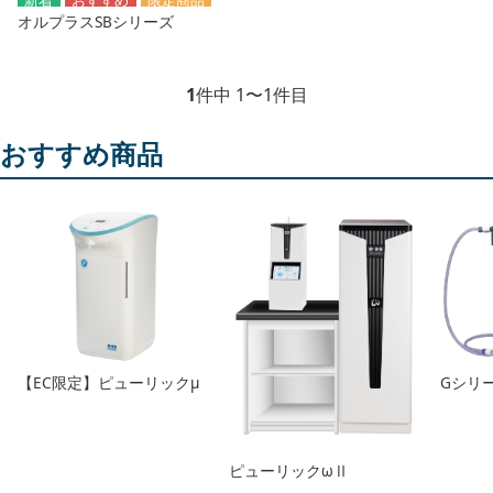
オルプラスSBシリーズ
1
件中 1〜1件目
おすすめ商品
【EC限定】ピューリックμ
Gシリ
ピューリックωⅡ