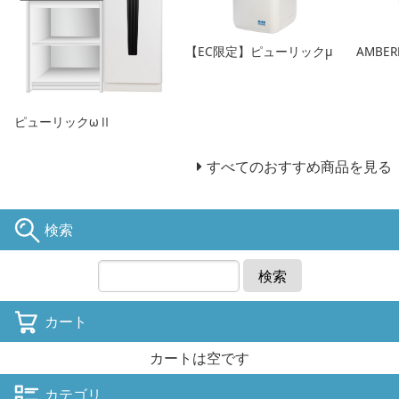
【EC限定】ピューリックμ
AMBER
ピューリックωⅡ
すべてのおすすめ商品を見る
検索
検索
カート
カートは空です
カテゴリ