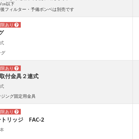
/㎝以下
前後フィルター・予備ボンベは別売です
グ
_式
ング
タ取付金具２連式
_式
ウジング固定用金具
トリッジ FAC-2
_本