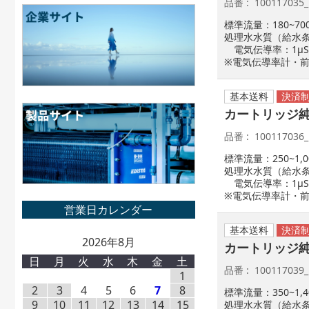
品番
100117035
標準流量：180~700
処理水水質（給水
電気伝導率：1μS
※電気伝導率計・
基本送料
カートリッジ純水
品番
100117036
標準流量：250~1,00
処理水水質（給水
電気伝導率：1μS
※電気伝導率計・
基本送料
2026年8月
カートリッジ純水
日
月
火
水
木
金
土
品番
100117039
1
2
3
4
5
6
7
8
標準流量：350~1,40
9
10
11
12
13
14
15
処理水水質（給水