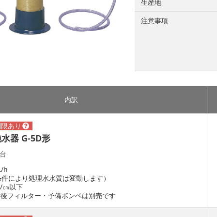
生産地
注意事項
内訳
器 G-5D形
_台
/h
条件により処理水水質は変動します）
/㎝以下
前後フィルター・予備ボンベは別売です