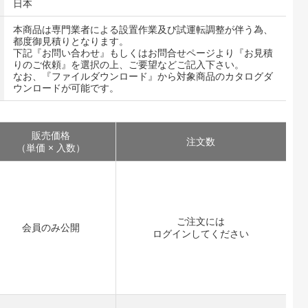
日本
本商品は専門業者による設置作業及び試運転調整が伴う為、
都度御見積りとなります。
下記『お問い合わせ』もしくはお問合せページより『お見積
りのご依頼』を選択の上、ご要望などご記入下さい。
なお、『ファイルダウンロード』から対象商品のカタログダ
ウンロードが可能です。
販売価格
注文数
（単価 × 入数）
ご注文には
会員のみ公開
ログイン
してください