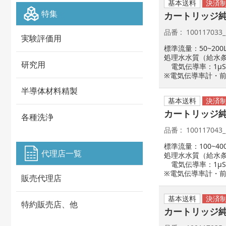
基本送料
特集
カートリッジ純水
品番
100117033
実験評価用
標準流量：50~200L
処理水水質（給水
研究用
電気伝導率：1μS
※電気伝導率計・
半導体材料精製
基本送料
カートリッジ純水
各種洗浄
品番
100117043
標準流量：100~400
代理店一覧
処理水水質（給水
電気伝導率：1μS
※電気伝導率計・
販売代理店
基本送料
特約販売店、他
カートリッジ純水