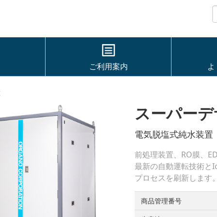
ご利用案内
よ
置
スーパーデサ
電気脱塩式純水装置
前処理装置、RO膜、E
最新の自動運転技術とI
プロセスを刷新します
商品管理番号