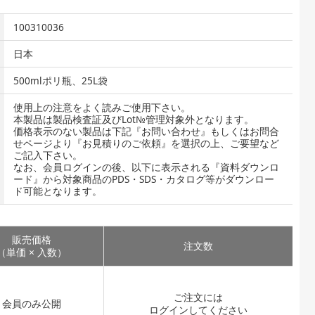
100310036
日本
500mlポリ瓶、25L袋
使用上の注意をよく読みご使用下さい。
本製品は製品検査証及びLot№管理対象外となります。
価格表示のない製品は下記『お問い合わせ』もしくはお問合
せページより『お見積りのご依頼』を選択の上、ご要望など
ご記入下さい。
なお、会員ログインの後、以下に表示される『資料ダウンロ
ード』から対象商品のPDS・SDS・カタログ等がダウンロー
ド可能となります。
販売価格
注文数
（単価 × 入数）
ご注文には
会員のみ公開
ログイン
してください