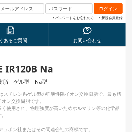
ログイン
パスワードをお忘れの方
新規会員登録
くあるご質問
お問い合わせ
 IR120B Na
樹脂 ゲル型 Na型
20B Naはスチレン系ゲル型の強酸性陽イオン交換樹脂で、最も標
イオン交換樹脂です。
多く使用され、物理強度が高いためホルマリン等の化学品
す。
は米国デュポン社またはその関連会社の商標です。