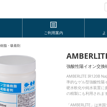
ご利用案内
よ
換樹脂・吸着剤
AMBERLITE
強酸性陽イオン交換
AMBERLITE IR1
準的なゲル型強酸性陽
硬水軟化や純水装置に
の精製にも利用されま
「AMBERLITE」