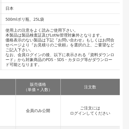
日本
500mlポリ瓶、25L袋
使用上の注意をよく読みご使用下さい。
本製品は製品検査証及びLot№管理対象外となります。
価格表示のない製品は下記『お問い合わせ』もしくはお問合
せページより『お見積りのご依頼』を選択の上、ご要望など
ご記入下さい。
なお、会員ログインの後、以下に表示される『資料ダウンロ
ード』から対象商品のPDS・SDS・カタログ等がダウンロー
ド可能となります。
販売価格
注文数
（単価 × 入数）
ご注文には
会員のみ公開
ログイン
してください