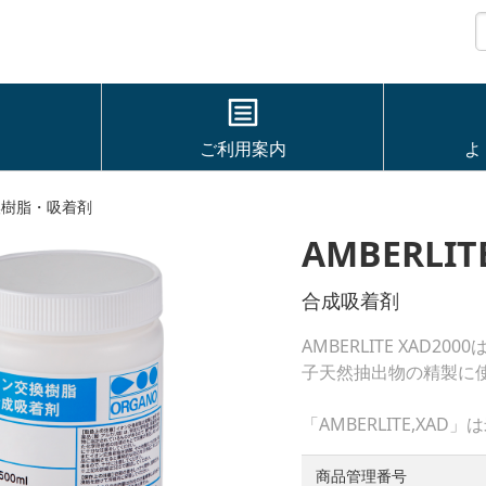
ご利用案内
よ
換樹脂・吸着剤
AMBERLIT
合成吸着剤
AMBERLITE XA
子天然抽出物の精製に
「AMBERLITE,X
商品管理番号