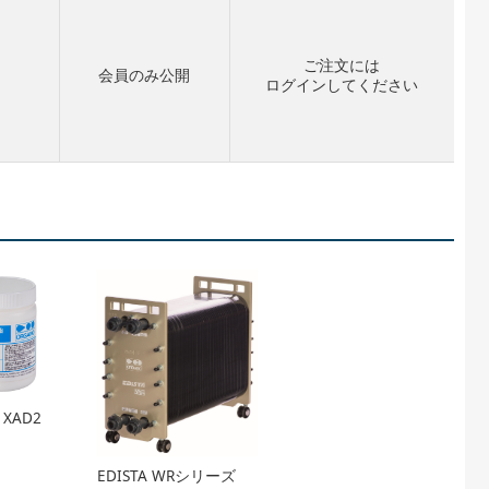
ご注文には
会員のみ公開
ログイン
してください
 XAD2
EDISTA WRシリーズ