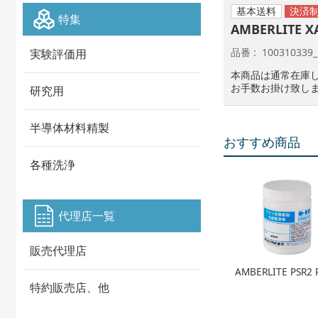
基本送料
特集
AMBERLITE X
品番
100310339_
実験評価用
本商品は通常在庫
お手数お掛け致し
研究用
半導体材料精製
おすすめ商品
各種洗浄
代理店一覧
販売代理店
AMBERLITE PSR2 
特約販売店、他