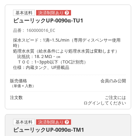
基本送料
ピューリックUP-0090α-TU1
品番
160000016_EC
採水スピード：1滴~1.5L/min（専用ディスペンサー使用
時）
処理水水質（給水条件により処理水水質は変動します）
比抵抗：18.２MΩ・㎝
ＴＯＣ：1~3ppb以下（TOC計別売）
仕様：内蔵タンク、UF搭載品
販売価格
会員のみ公開
（単価 × 入数）
注文数
ご注文には
ログイン
してください
基本送料
ピューリックUP-0090α-TM1