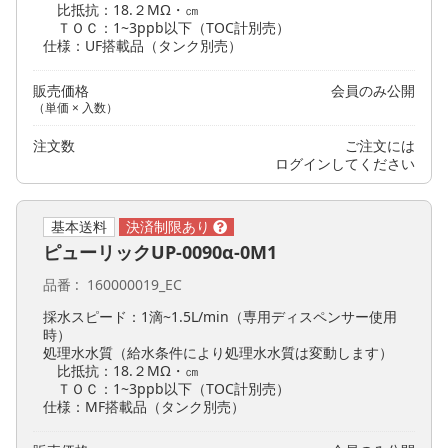
比抵抗：18.２MΩ・㎝
ＴＯＣ：1~3ppb以下（TOC計別売）
仕様：UF搭載品（タンク別売）
販売価格
会員のみ公開
（単価 × 入数）
注文数
ご注文には
ログイン
してください
基本送料
ピューリックUP-0090α-0M1
品番
160000019_EC
採水スピード：1滴~1.5L/min（専用ディスペンサー使用
時）
処理水水質（給水条件により処理水水質は変動します）
比抵抗：18.２MΩ・㎝
ＴＯＣ：1~3ppb以下（TOC計別売）
仕様：MF搭載品（タンク別売）