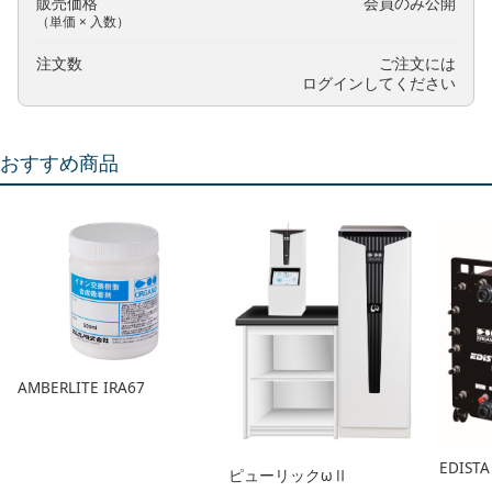
販売価格
会員のみ公開
（単価 × 入数）
注文数
ご注文には
ログイン
してください
おすすめ商品
AMBERLITE IRA67
EDIST
ピューリックωⅡ