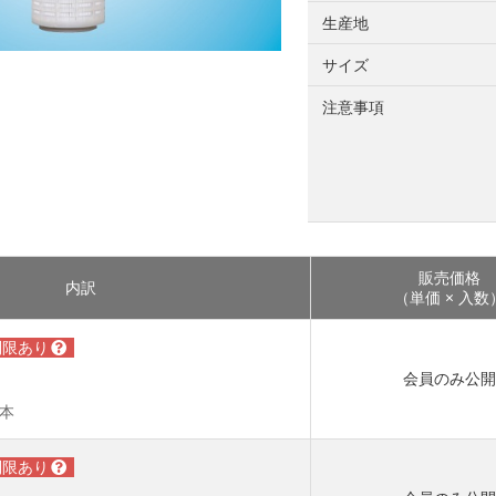
生産地
サイズ
注意事項
販売価格
内訳
（単価 × 入数
会員のみ公
_本