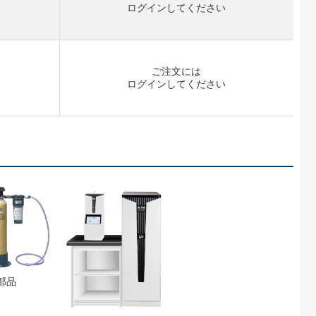
開
ログイン
してください
ご注文には
開
ログイン
してください
部品