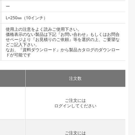
ー
L=250㎜（10インチ）
使用上の注意をよく読みご使用下さい。
価格表示のない製品は下記『お問い合わせ』もしくはお問合
せページより『お見積りのご依頼』等を選択の上、ご要望な
どご記入下さい。
なお、『資料ダウンロード』から製品カタログのダウンロー
ドが可能です
注文数
）
ご注文には
開
ログイン
してください
ご注文には