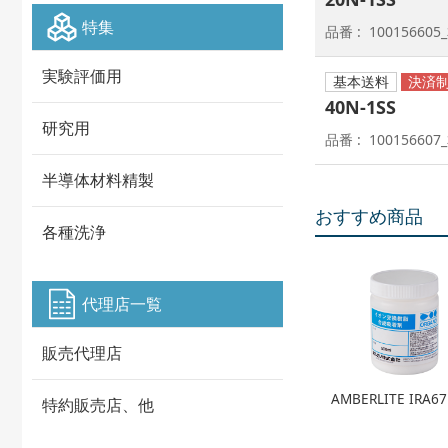
特集
品番
100156605
実験評価用
基本送料
40N-1SS
研究用
品番
100156607
半導体材料精製
おすすめ商品
各種洗浄
代理店一覧
販売代理店
AMBERLITE IRA67
特約販売店、他