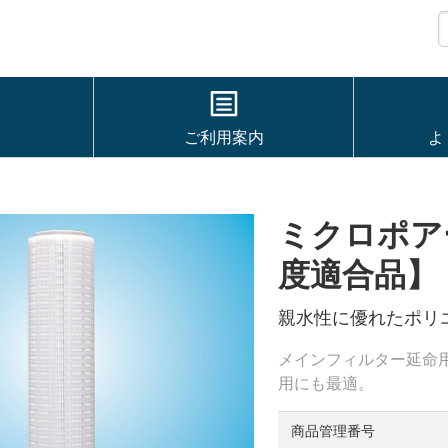
ご利用案内
よ
ー
ミクロポア
度適合品】
親水性に優れたポリ
メインフィルター延命
用にも最適。
商品管理番号