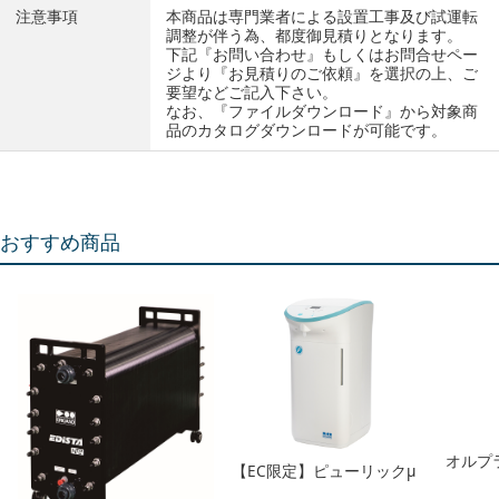
注意事項
本商品は専門業者による設置工事及び試運転
調整が伴う為、都度御見積りとなります。
下記『お問い合わせ』もしくはお問合せペー
ジより『お見積りのご依頼』を選択の上、ご
要望などご記入下さい。
なお、『ファイルダウンロード』から対象商
品のカタログダウンロードが可能です。
おすすめ商品
オルプ
【EC限定】ピューリックμ