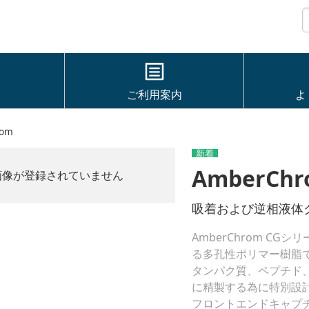
ご利用案内
よ
rom
AmberChro
画像が登録されていません
吸着および逆相液体
AmberChrom C
る多孔性ポリマー樹脂
タンパク質、ペプチド
に精製する為に特別設
フロントエンドキャプ