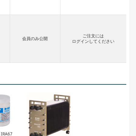
ご注文には
会員のみ公開
ログイン
してください
 IRA67