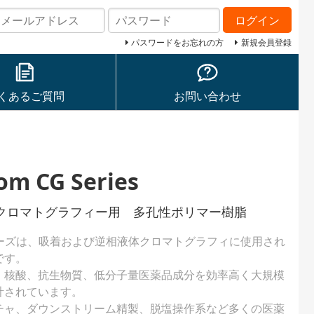
ログイン
パスワードをお忘れの方
新規会員登録
くあるご質問
お問い合わせ
m CG Series
クロマトグラフィー用 多孔性ポリマー樹脂
Gシリーズは、吸着および逆相液体クロマトグラフィに使用され
です。
、核酸、抗生物質、低分子量医薬品成分を効率高く大規模
計されています。
チャ、ダウンストリーム精製、脱塩操作系など多くの医薬