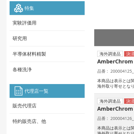
特集
実験評価用
研究用
半導体材料精製
海外調達品
AmberChrom 
各種洗浄
品番
200004125_
本商品は表示とは
海外取り寄せとな
代理店一覧
海外調達品
販売代理店
AmberChrom 
品番
200004126_
特約販売店、他
本商品は表示とは
海外取り寄せとな