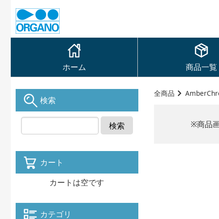
ホーム
商品一覧
全商品
AmberCh
検索
※商品
検索
カート
カートは空です
カテゴリ