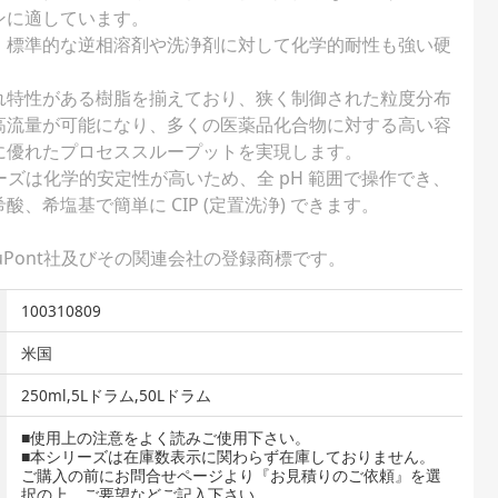
ンに適しています。
、標準的な逆相溶剤や洗浄剤に対して化学的耐性も強い硬
れ特性がある樹脂を揃えており、狭く制御された粒度分布
高流量が可能になり、多くの医薬品化合物に対する高い容
に優れたプロセススループットを実現します。
Gシリーズは化学的安定性が高いため、全 pH 範囲で操作でき、
、希塩基で簡単に CIP (定置洗浄) できます。
国DuPont社及びその関連会社の登録商標です。
100310809
米国
250ml,5Lドラム,50Lドラム
■使用上の注意をよく読みご使用下さい。
■本シリーズは在庫数表示に関わらず在庫しておりません。
ご購入の前にお問合せページより『お見積りのご依頼』を選
択の上、ご要望などご記入下さい。