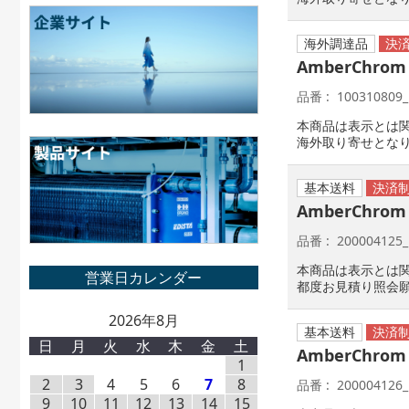
海外調達品
AmberChrom 
品番
100310809_
本商品は表示とは
海外取り寄せとな
基本送料
AmberChrom
品番
200004125_
本商品は表示とは
都度お見積り照会
2026年8月
基本送料
日
月
火
水
木
金
土
AmberChrom
1
2
3
4
5
6
7
8
品番
200004126_
9
10
11
12
13
14
15