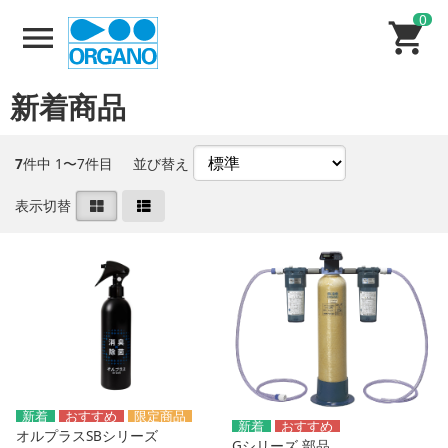
0
新着商品
7
件中 1〜7件目
並び替え
表示切替
オルプラスSBシリーズ
Gシリーズ 部品