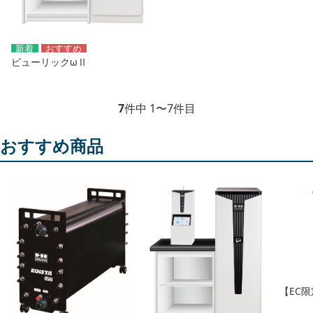
ピューリックωⅡ
7
件中 1〜7件目
おすすめ商品
【EC