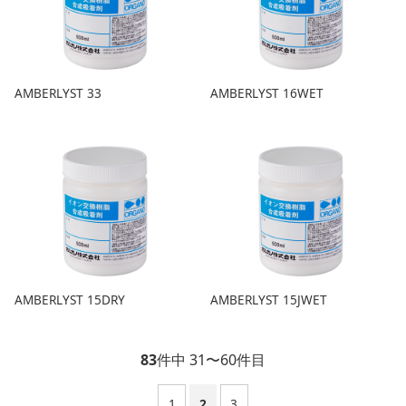
AMBERLYST 33
AMBERLYST 16WET
AMBERLYST 15DRY
AMBERLYST 15JWET
83
件中 31〜60件目
1
2
3