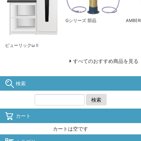
Gシリーズ 部品
AMBERL
ピューリックωⅡ
すべてのおすすめ商品を見る
検索
検索
カート
カートは空です